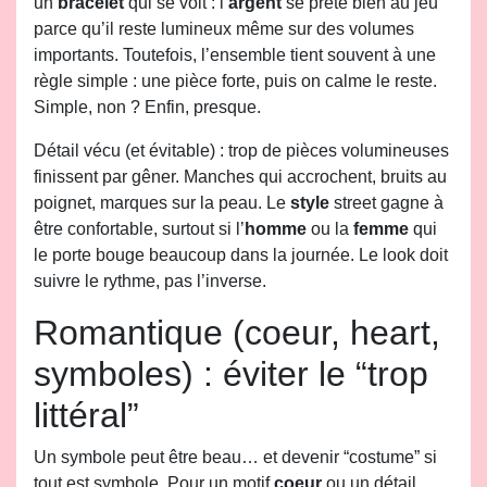
un
bracelet
qui se voit : l’
argent
se prête bien au jeu
parce qu’il reste lumineux même sur des volumes
importants. Toutefois, l’ensemble tient souvent à une
règle simple : une pièce forte, puis on calme le reste.
Simple, non ? Enfin, presque.
Détail vécu (et évitable) : trop de pièces volumineuses
finissent par gêner. Manches qui accrochent, bruits au
poignet, marques sur la peau. Le
style
street gagne à
être confortable, surtout si l’
homme
ou la
femme
qui
le porte bouge beaucoup dans la journée. Le look doit
suivre le rythme, pas l’inverse.
Romantique (coeur, heart,
symboles) : éviter le “trop
littéral”
Un symbole peut être beau… et devenir “costume” si
tout est symbole. Pour un motif
coeur
ou un détail