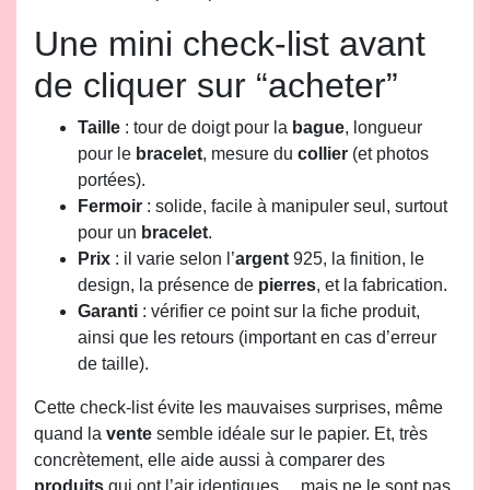
Une mini check-list avant
de cliquer sur “acheter”
Taille
: tour de doigt pour la
bague
, longueur
pour le
bracelet
, mesure du
collier
(et photos
portées).
Fermoir
: solide, facile à manipuler seul, surtout
pour un
bracelet
.
Prix
: il varie selon l’
argent
925, la finition, le
design, la présence de
pierres
, et la fabrication.
Garanti
: vérifier ce point sur la fiche produit,
ainsi que les retours (important en cas d’erreur
de taille).
Cette check-list évite les mauvaises surprises, même
quand la
vente
semble idéale sur le papier. Et, très
concrètement, elle aide aussi à comparer des
produits
qui ont l’air identiques… mais ne le sont pas.