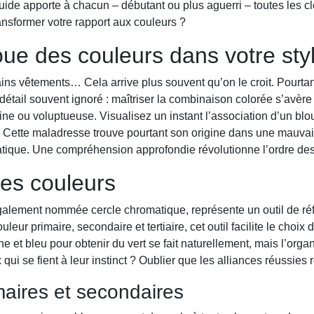
ide apporte à chacun – débutant ou plus aguerri – toutes les cl
ransformer votre rapport aux couleurs ?
oue des couleurs dans votre sty
tains vêtements… Cela arrive plus souvent qu’on le croit. Pourta
n détail souvent ignoré : maîtriser la combinaison colorée s’avèr
fine ou voluptueuse. Visualisez un instant l’association d’un bl
 Cette maladresse trouve pourtant son origine dans une mauvais
atique. Une compréhension approfondie révolutionne l’ordre des t
es couleurs
galement nommée cercle chromatique, représente un outil de ré
uleur primaire, secondaire et tertiaire, cet outil facilite le cho
 et bleu pour obtenir du vert se fait naturellement, mais l’organ
qui se fient à leur instinct ? Oublier que les alliances réussies 
maires et secondaires