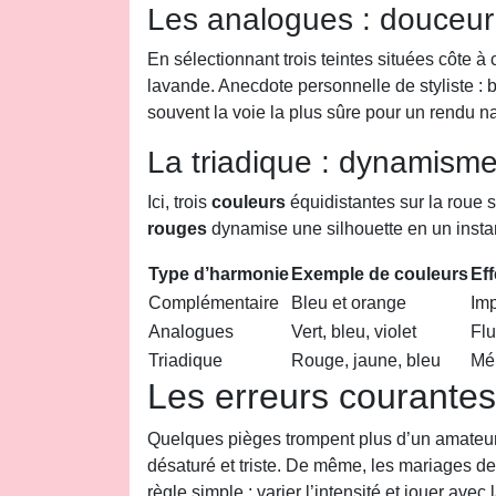
Les analogues : douceur
En sélectionnant trois teintes situées côte à
lavande. Anecdote personnelle de styliste : b
souvent la voie la plus sûre pour un rendu na
La triadique : dynamism
Ici, trois
couleurs
équidistantes sur la roue 
rouges
dynamise une silhouette en un instan
Type d’harmonie
Exemple de couleurs
Ef
Complémentaire
Bleu et orange
Imp
Analogues
Vert, bleu, violet
Flu
Triadique
Rouge, jaune, bleu
Mé
Les erreurs courantes
Quelques pièges trompent plus d’un amateu
désaturé et triste. De même, les mariages de
règle simple : varier l’intensité et jouer ave