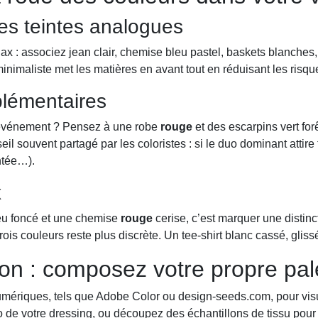
es teintes analogues
lax : associez jean clair, chemise bleu pastel, baskets blanches
nimaliste met les matières en avant tout en réduisant les risqu
lémentaires
n événement ? Pensez à une robe
rouge
et des escarpins vert for
nseil souvent partagé par les coloristes : si le duo dominant attir
ntée…).
x
leu foncé et une chemise
rouge
cerise, c’est marquer une distincti
ois couleurs reste plus discrète. Un tee-shirt blanc cassé, glissé
ion : composez votre propre pal
s numériques, tels que Adobe Color ou design-seeds.com, pour vis
de votre dressing, ou découpez des échantillons de tissu pour 