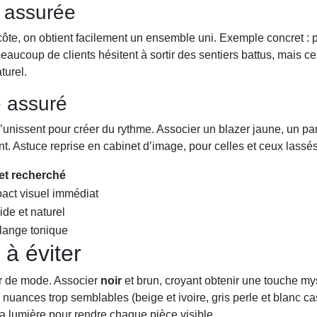
 assurée
 côte, on obtient facilement un ensemble uni. Exemple concret : pa
eaucoup de clients hésitent à sortir des sentiers battus, mais c
turel.
e assuré
s’unissent pour créer du rythme. Associer un blazer jaune, un p
t. Astuce reprise en cabinet d’image, pour celles et ceux lassé
fet recherché
act visuel immédiat
ide et naturel
lange tonique
 à éviter
r de mode. Associer
noir
et brun, croyant obtenir une touche my
 nuances trop semblables (beige et ivoire, gris perle et blanc 
c la lumière pour rendre chaque pièce visible.