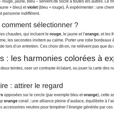
 rouge, jaune, bleu – servent de socle à toutes les autres. Le
jaune + bleu) et
violet
(bleu + rouge). À expérimenter : une chem
t personne indifférent.
: comment sélectionner ?
 les chaudes, qui incluent le
rouge
, le jaune et l’
orange
, et les 
e, les secondes invitent au calme. Porter une robe bordeaux à
ude lors d’un entretien. Ces choix dit-on, ne relèvent pas que du 
s : les harmonies colorées à ex
 à deux teintes, oser un contraste éclatant, ou jouer la carte de
 : attirer le regard
rs
opposées sur le cercle (par exemple bleu et
orange
), cette 
top
orange
corail ; une alliance pleine d’audace, équilibrée à l’
es accessoires neutres pour tempérer l’énergie générée par ces