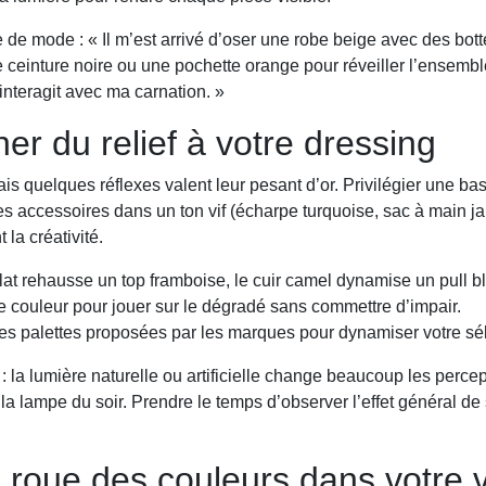
de mode : « Il m’est arrivé d’oser une robe beige avec des bott
ne ceinture noire ou une pochette orange pour réveiller l’ensemble
interagit avec ma carnation. »
er du relief à votre dressing
 quelques réflexes valent leur pesant d’or. Privilégier une base
es accessoires dans un ton vif (écharpe turquoise, sac à main 
 la créativité.
lat rehausse un top framboise, le cuir camel dynamise un pull bl
 couleur pour jouer sur le dégradé sans commettre d’impair.
des palettes proposées par les marques pour dynamiser votre sél
la lumière naturelle ou artificielle change beaucoup les percept
 la lampe du soir. Prendre le temps d’observer l’effet général 
roue des couleurs dans votre v